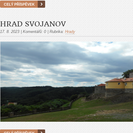
CELÝ PŘÍSPĚVEK
HRAD SVOJANOV
17. 8. 2023
|
Komentářů:
0
|
Rubrika:
Hrady