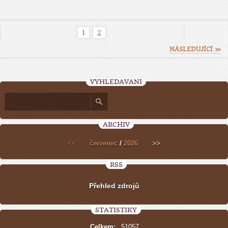
1
2
NÁSLEDUJÍCÍ »
VYHLEDÁVÁNÍ
ARCHIV
<<
červenec
/
2026
>>
RSS
Přehled zdrojů
STATISTIKY
Celkem:
51057