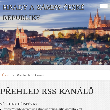
HRADY A ZÁMKY ČESKÉ
REPUBLIKY
›
Úvod
Přehled RSS kanálů
PŘEHLED RSS KANÁLŮ
VŠECHNY PŘÍSPĚVKY
https://hrady-a-zamky.estranky.cz/rss/articles/data.xml