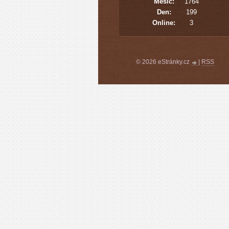
Měsíc:
1764
Den:
199
Online:
3
© 2026 eStránky.cz
|
RSS