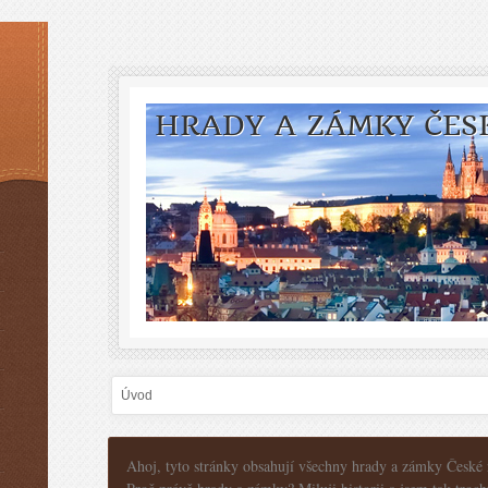
HRADY A ZÁMKY ČES
Úvod
Ahoj, tyto stránky obsahují všechny hrady a zámky České r