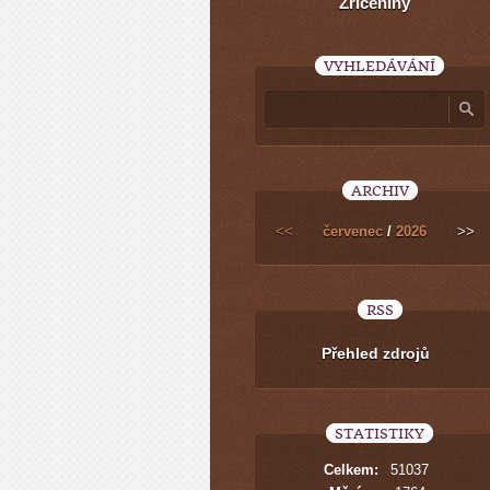
Zříceniny
VYHLEDÁVÁNÍ
ARCHIV
<<
červenec
/
2026
>>
RSS
Přehled zdrojů
STATISTIKY
Celkem:
51037