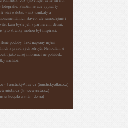
u romantik, což vysvětluje, že se mi líbí
fotografie. Snažím se zde vypsat ty
jší věci o době, v níž vznikaly a
o monumentálních staveb, ale samozřejmě i
víte, kam byste jeli s partnerem, dětmi,
s tyto stránky mohou být inspirací.
myšlené podoby. Text napsaný mými
iálních a pravdivých zdrojů. Nehodlám si
loužit jako zdroj informací ne pohádek.
tky nachází.
ce - TuristickýAtlas.cz (turistickyatlas.cz)
ová místa.cz (filmovamista.cz)
sem si koupila a mám doma)