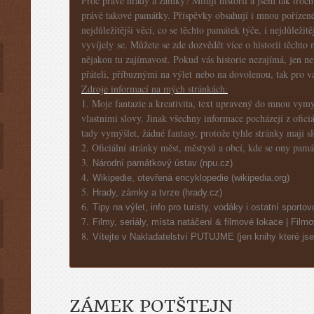
Proč právě hrady a zámky? Miluji historii a jsem tak troch
právě takové památky. Příspěvky obsahují i mnou pořízené 
nejdůležitější věci, co se těchto památek týče, i nejdůležitě
vyvíjely se. Můžete se zde dozvědět více o historii těcht
nějakou tu zajímavost. Pokud vás historie nezajímá, jen ne
přáteli, příbuznými na výlet nebo na dovolenou, tak pro vá
Zdroje informací na mých stránkách:
1. Moje fantazie a kreativita, text upravený do mnou vy
vlastními slovy. Jinak všechny informace pocházejí z ofic
tady vymýšlet, žádné fantasy, protože tyhle stránky mají s
2. Oficiální stránky měst, městysů a obcí, kde se ony pamá
3.
Národní památkový ústav (npu.cz)
4.
Wikipedie, otevřená encyklopedie (wikipedia.org)
5.
Hrady, zámky a tvrz
e (hrady.cz)
6.
Tipy na výlet, info pro turisty, vodáky i ostatní sportov
7.
Filmy, seriály, místa natáčení & filmové lokace | Film
8.
Vítejte v Nakladatelství PUTUJME
(jen knihy které j
ZÁMEK POTŠTEJN