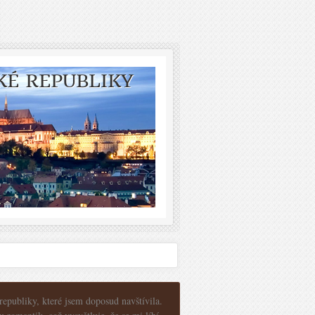
KÉ REPUBLIKY
epubliky, které jsem doposud navštívila.